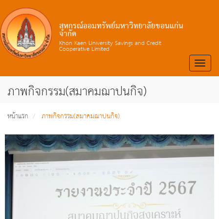
สหกรณ์ออมทรัพย์มหาวิทยาลัยขอนแก่น
จำกัด
Khon Kaen University Savings and Credit
Cooperative Limited
Toggle
naviga
ภาพกิจกรรม(สมาคมฌาปนกิจ)
หน้าแรก
ภาพกิจกรรม(สมาคมฌาปนกิจ)