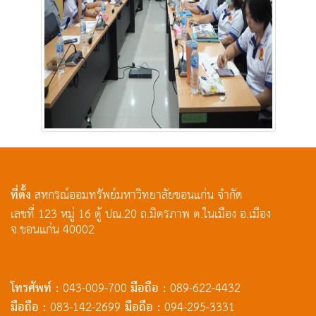
ที่ตั้ง
สหกรณ์ออมทรัพย์มหาวิทยาลัยขอนแก่น จำกัด
เลขที่ 123 หมู่ 16 ตู้ ปณ.20 ถ.มิตรภาพ ต.ในเมือง อ.เมือง
จ.ขอนแก่น 40002
โทรศัพท์ :
มือถือ :
043-009-700
089-622-4432
มือถือ :
มือถือ :
083-142-2699
094-295-3331